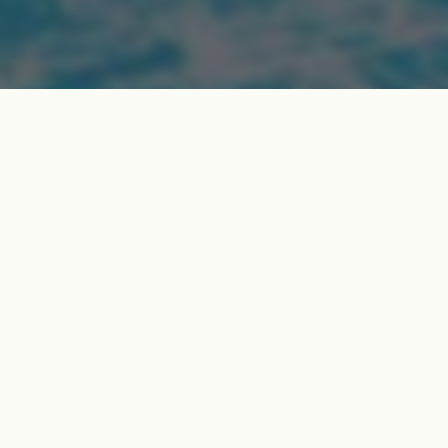
erdure, David Lloyd
être et moments de