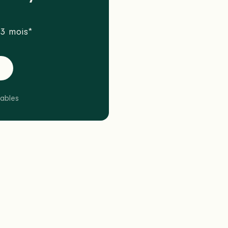
3 mois*
cables