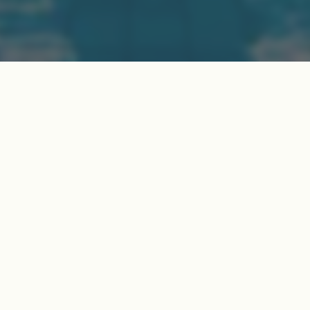
re de Genève, niché dans un écrin de v
us attend. C’est ici que forme, bien-