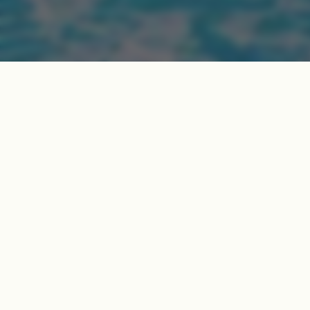
Juste à la frontiè
Veigy-Foncenex vo