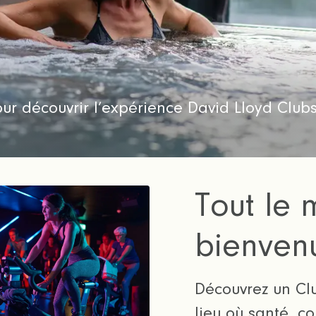
ur découvrir l’expérience David Lloyd Club
Tout le 
bienven
Découvrez un Clu
lieu où santé, c