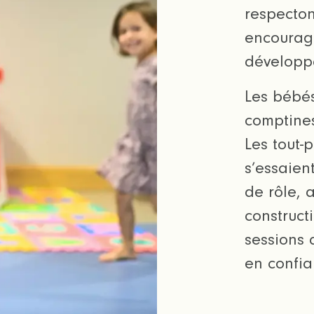
respecton
encourage
développa
Les bébés
comptine
Les tout-p
s’essaient
de rôle, 
construct
sessions 
en confia