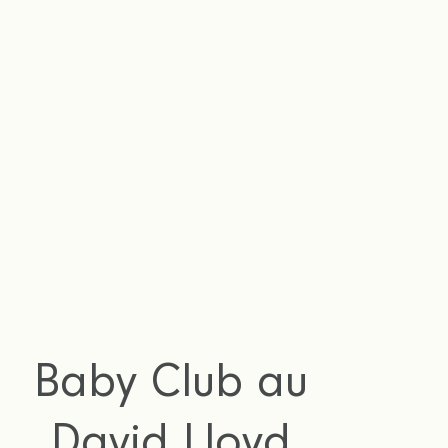
vec chaque séance
qu’ils explorent,
tout ce que le Club
Baby Club au
David Lloyd